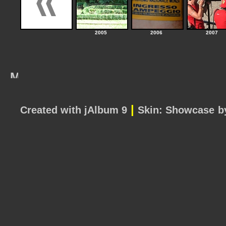
2005
2006
2007
|
Created with jAlbum 9
Skin: Showcase
b